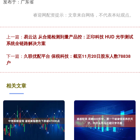
发布于：广东省
睿迎网配资提示：文章来自网络，不代表本站观点。
上一篇：
易云达 从合规检测到量产品控：正印科技 HUD 光学测试
系统全链路解决方案
下一篇：
久联优配平台 保税科技：截至11月20日股东人数78838
户
相关文章