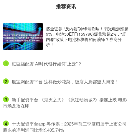
推荐资讯
盛金证券 “反内卷”冲锋号吹响！阳光电源涨超
9%，电池50ETF(159796)爆量涨超2%，“反
内卷”政策下电池板块将如何演绎？券商分
析！
1
​汇巨福配资 AI时代银行如何“上云”？
2
​股宝网配资平台 这样做炒花菜，饭店大厨都竖大拇指！
3
​新手配资平台 《鬼灭之刃》《疯狂动物城2》接连上映 电影
市场反攻在即
4
​十大配资平台app 粤传媒：2025年前三季度归属于上市公司
股东的净利润同比增长405.74%