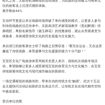
程式之美，又贴合机场枢纽的流动场景，为凯旋的运动健儿与南来北
往的旅客送上沉浸式视听体验。
展开剩余44%
互动环节更是让本次戏曲转场突破了单向感受的模式，让更多人参与
到传统戏曲的活态传承中。京剧表演艺术家现场教学《贵妃醉酒》经
典唱腔，粤剧名家指导《黛玉葬花》的优雅身段，观众从旁观者变为
体验者，亲身感受传统文化的历史底蕴与文化魅力。
来自浙江的旅客唐女士听了戏曲之后赞叹道：“看完全运会，又在这里
邂逅了传统戏曲，体育盛事与文化盛宴的接力十分巧妙！”
宝安区文化广电旅游体育局相关负责人表示，借助此次戏曲专场活
动，希望能够让更多人感受展现宝安的体育活力与文化魅力，在宝安
持续探索传统文化与现代城市融合的新路径。
一场交通枢纽的戏曲传韵，带来生动的传统文化“触摸”。此次十五运
会主题快闪活动以创新的文化表达方式，让传统文化在现代都市空间
中焕发新彩。
受访单位供图