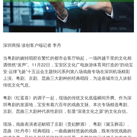
深圳商报·读创客户端记者 李丹
当粤剧的婉转唱腔在繁忙的都市会客厅响起，一场跨越千里的文化相
遇悄然“发声”。11月22日，宝安区文化广电旅游体育局打造的“韵动宝
安·运律飞扬”十五运会主题快闪系列第八场戏曲专场在深圳机场精彩
上演。粤剧、京剧、昆曲三大剧种的经典唱段，为这座城市注入浓郁
传统文化气息。
粤剧《红鸾喜》的调子一起，现场的传统文化底蕴瞬间升腾。作为深
圳粤剧的发源地，宝安有着六百年的戏曲文脉。本次专场精选粤剧、
京剧、昆曲三大剧种代表性剧目，彰显“深港文化之源”的文化自信。
现场，戏曲表演者还献唱了京剧《贵妃醉酒》、粤剧《黛玉葬花》、
昆曲《牡丹亭》经典唱段，一曲曲婉转悠扬的戏曲，既有传统戏曲的