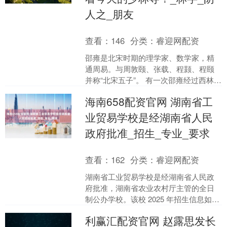
人之_朋友
查看：
146
分类：
睿迎网配资
邵雍是北宋时期的理学家、数学家，精
通周易。与周敦颐、张载、程颢、程颐
并称“北宋五子”。 有一次邵雍经过西林寺
时，看到西林寺的牌额上的林字没有两
海南658配资官网 湖南省工
勾，那时的林字下面....
业贸易学校是经湖南省人民
政府批准_招生_专业_要求
查看：
162
分类：
睿迎网配资
湖南省工业贸易学校是经湖南省人民政
府批准，湖南省农业农村厅主管的全日
制公办学校。该校 2025 年招生信息如
下： 招生对象：面向全国招收应（往）
利赢汇配资官网 赵露思发长
届初中毕业生，“....