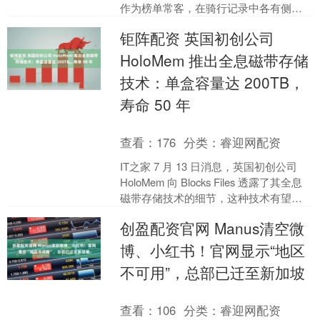
作为榜单常客，在骑行记录中各有侧
重，其迭代进化精准呼应骑行者需求。
钜阵配资 英国初创公司
日常....
HoloMem 推出全息磁带存储
技术：单盒容量达 200TB，
寿命 50 年
查看：
176
分类：
睿迎网配资
IT之家 7 月 13 日消息，英国初创公司
HoloMem 向 Blocks Files 透露了其全息
磁带存储技术的细节，这种技术有望取
代 LTO 磁带存储系....
创盈配资官网 Manus清空微
博、小红书！官网显示“地区
不可用”，总部已迁至新加坡
查看：
106
分类：
睿迎网配资