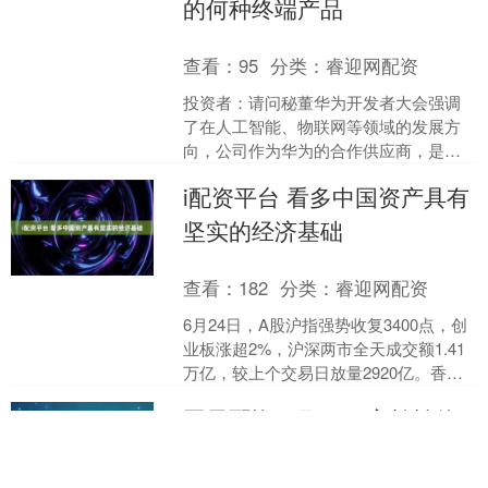
的何种终端产品
查看：
95
分类：
睿迎网配资
投资者：请问秘董华为开发者大会强调
了在人工智能、物联网等领域的发展方
向，公司作为华为的合作供应商，是否
有计划与华为在这些新领域开展合作？
i配资平台 看多中国资产具有
目前有没有相关的技术储备....
坚实的经济基础
查看：
182
分类：
睿迎网配资
6月24日，A股沪指强势收复3400点，创
业板涨超2%，沪深两市全天成交额1.41
万亿，较上个交易日放量2920亿。香港
恒指涨2.06%，重回24000点上方，....
国元配资 6月24日宏柏转债
上涨0.97%，转股溢价率
11.91%