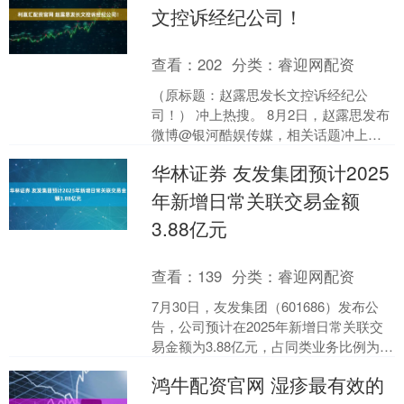
文控诉经纪公司！
查看：
202
分类：
睿迎网配资
（原标题：赵露思发长文控诉经纪公
司！） 冲上热搜。 8月2日，赵露思发布
微博@银河酷娱传媒，相关话题冲上热
搜。 公开资料显示，赵露思，1998年11
华林证券 友发集团预计2025
月9日出生于....
年新增日常关联交易金额
3.88亿元
查看：
139
分类：
睿迎网配资
7月30日，友发集团（601686）发布公
告，公司预计在2025年新增日常关联交
易金额为3.88亿元，占同类业务比例为
0.56%。 此次新增的关联方包括浙江鑫
鸿牛配资官网 湿疹最有效的
一....