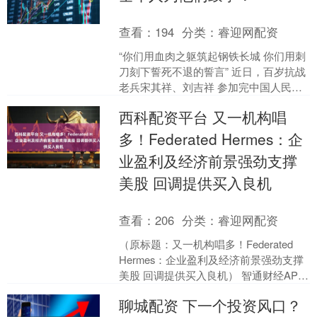
查看：
194
分类：
睿迎网配资
“你们用血肉之躯筑起钢铁长城 你们用刺
刀刻下誓死不退的誓言” 近日，百岁抗战
老兵宋其祥、刘吉祥 参加完中国人民抗
日战争 暨世界反法西斯战争胜利80周年
西科配资平台 又一机构唱
纪念活动后....
多！Federated Hermes：企
业盈利及经济前景强劲支撑
美股 回调提供买入良机
查看：
206
分类：
睿迎网配资
（原标题：又一机构唱多！Federated
Hermes：企业盈利及经济前景强劲支撑
美股 回调提供买入良机） 智通财经APP
获悉，资管公司Federated H....
聊城配资 下一个投资风口？