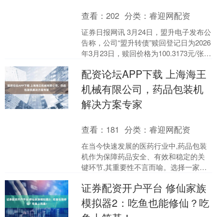
查看：
202
分类：
睿迎网配资
证券日报网讯 3月24日，盟升电子发布公
告称，公司“盟升转债”赎回登记日为2026
年3月23日，赎回价格为100.3173元/张，
赎回款发放日及可转债摘牌日均为....
配资论坛APP下载 上海海王
机械有限公司，药品包装机
解决方案专家
查看：
181
分类：
睿迎网配资
在当今快速发展的医药行业中,药品包装
机作为保障药品安全、有效和稳定的关
键环节,其重要性不言而喻。选择一家技
术过硬、经验丰富且服务可靠的药品包
证券配资开户平台 修仙家族
装机机厂家,是企业确....
模拟器2：吃鱼也能修仙？吃