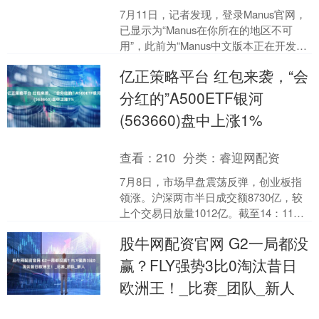
7月11日，记者发现，登录Manus官网，
已显示为“Manus在你所在的地区不可
用”，此前为“Manus中文版本正在开发
中”。 同时，Manus的官方微博和小红....
亿正策略平台 红包来袭，“会
分红的”A500ETF银河
(563660)盘中上涨1%
查看：
210
分类：
睿迎网配资
7月8日，市场早盘震荡反弹，创业板指
领涨。沪深两市半日成交额8730亿，较
上个交易日放量1012亿。截至14：11，
A500ETF银河(563660)盘中涨超1....
股牛网配资官网 G2一局都没
赢？FLY强势3比0淘汰昔日
欧洲王！_比赛_团队_新人