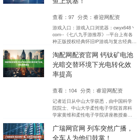
鱼上筑基！
查看：
97
分类：
睿迎网配资
游戏入口：游戏入口浏览器：cwyx648丶
com--《七八九手游推荐》--平台上有各
种正版授权经典怀旧IP游戏与复古经典传
奇手游！ 兄弟们！还在为筑基失败而
淘配网配资官网 钙钛矿电池
焦....
光暗交替环境下光电转化效
率提高
查看：
104
分类：
睿迎网配资
记者近日从中山大学获悉，由中国科学
院院士、中山大学柔性电子学院首席科
学家黄维和柔性电子学院讲座教授秦天
石领衔的科研团队，在钙钛矿太阳能电
广瑞网官网 列车突然广播，
池领域取得关键性进展。团....
全车人为他们鼓掌！