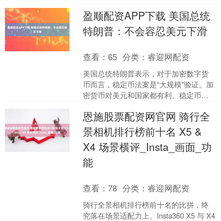
2000万元。所属行业为科技推广和应用
盈顺配资APP下载 美国总统
服务业，经营范围....
特朗普：不会容忍美元下滑
查看：
65
分类：
睿迎网配资
美国总统特朗普表示，对于加密数字货
币而言，稳定币法案是“大规模”验证。加
密货币对美元和国家都有利。稳定币是
金融科技领域的“革命”。转账是有成本
恩施股票配资网官网 骑行全
的，需要大量时间。....
景相机排行榜前十名 X5 &
X4 场景横评_Insta_画面_功
能
查看：
78
分类：
睿迎网配资
骑行全景相机排行榜前十名的比拼，终
究落在场景适配力上。Insta360 X5 与 X4