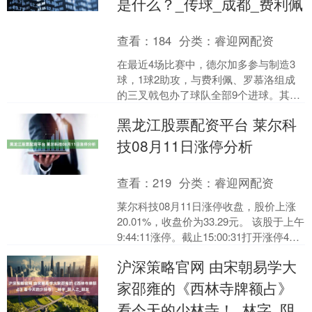
是什么？_传球_成都_费利佩
查看：
184
分类：
睿迎网配资
在最近4场比赛中，德尔加多参与制造3
球，1球2助攻，与费利佩、罗慕洛组成
的三叉戟包办了球队全部9个进球。其中
对阵国安一传一射，对曼谷联送出精准
黑龙江股票配资平台 莱尔科
助攻，直接推动球队....
技08月11日涨停分析
查看：
219
分类：
睿迎网配资
莱尔科技08月11日涨停收盘，股价上涨
20.01%，收盘价为33.29元。 该股于上午
9:44:11涨停。截止15:00:31打开涨停4
次，封住涨停时长3小时....
沪深策略官网 由宋朝易学大
家邵雍的《西林寺牌额占》
看今天的少林寺！_林字_阴