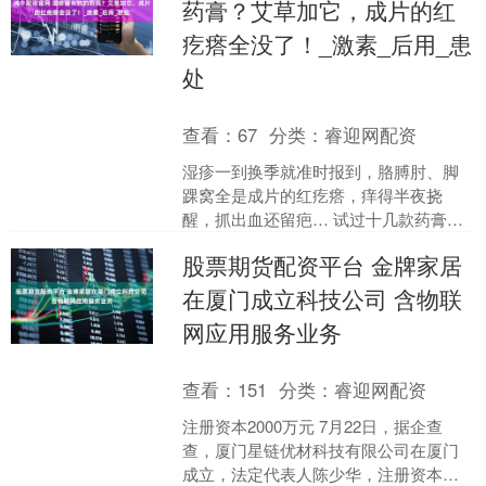
药膏？艾草加它，成片的红
疙瘩全没了！_激素_后用_患
处
查看：
67
分类：
睿迎网配资
湿疹一到换季就准时报到，胳膊肘、脚
踝窝全是成片的红疙瘩，痒得半夜挠
醒，抓出血还留疤… 试过十几款药膏，
终于被我摸到了门道！ 先吐槽踩过的坑
股票期货配资平台 金牌家居
❌ ▪️某米松乳膏（激....
在厦门成立科技公司 含物联
网应用服务业务
查看：
151
分类：
睿迎网配资
注册资本2000万元 7月22日，据企查
查，厦门星链优材科技有限公司在厦门
成立，法定代表人陈少华，注册资本