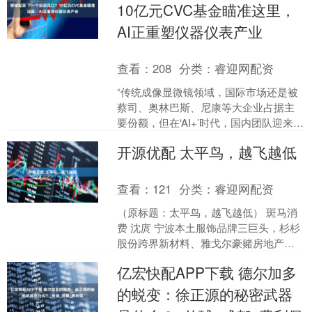
10亿元CVC基金瞄准这里，
AI正重塑仪器仪表产业
查看：
208
分类：
睿迎网配资
“传统成像显微镜领域，国际市场还是被
蔡司、奥林巴斯、尼康等大企业占据主
要份额，但在‘AI+’时代，国内团队迎来新
机遇，可以在AI赋能显微成像等技术领域
开源优配 太平鸟，越飞越低
大有作为。....
查看：
121
分类：
睿迎网配资
（原标题：太平鸟，越飞越低） 斑马消
费 沈庹 宁波本土服饰品牌三巨头，杉杉
股份跨界新材料、雅戈尔豪赌房地产，
只有太平鸟始终深耕服饰主业，可日子
亿宏快配APP下载 德尔加多
也过得并不尽人意。....
的蜕变：徐正源的秘密武器