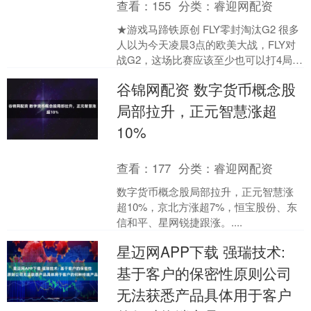
查看：
155
分类：
睿迎网配资
★游戏马蹄铁原创 FLY零封淘汰G2 很多
人以为今天凌晨3点的欧美大战，FLY对
战G2，这场比赛应该至少也可以打4局，
甚至满5局，所以大多数观众都不会选择
谷锦网配资 数字货币概念股
熬夜看....
局部拉升，正元智慧涨超
10%
查看：
177
分类：
睿迎网配资
数字货币概念股局部拉升，正元智慧涨
超10%，京北方涨超7%，恒宝股份、东
信和平、星网锐捷跟涨。....
星迈网APP下载 强瑞技术:
基于客户的保密性原则公司
无法获悉产品具体用于客户