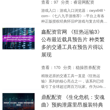
查看：
97
分类：
睿迎网配资
游戏入口：游戏入口浏览器：cwyx648丶
com--《七八九手游推荐》--平台上有各
种正版授权经典怀旧IP游戏与复古经典传
奇手游！ 兄弟们！还在为筑基失败而
鑫配资官网 《狂热运输3》
焦....
公布最近载具预告片 种类繁
多的交通工具在预告片得以
展现
查看：
170
分类：
稳操胜券配资
精致还原的交通工具一直是《狂热运
输》系列的核心亮点之一，该系列已经
吸引了全球超过两百万玩家。作为Urban
Games迄今为止最雄心勃勃的项目，
鼎配配资 《生化危机：安魂
《狂热运输3》的....
曲》预购泄露里昂服装特典