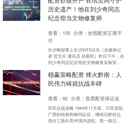
配资炒股开户 在纸页间守护
动城市高质量发展的意....
历史遗产！他在刘少奇同志
纪念馆当文物修复师
查看：
155
分类：
炒股配资正规平
台
长沙晚报掌上长沙9月5日讯（全媒体记
者 贺文兵 通讯员 孙新民）昨日下午，在
刘少奇同志纪念馆的文物修复实验室
里，一盏台灯长久明亮。灯光下，王鑫
稳赢策略配资 烽火黔南：人
手持镊子，小心翼翼....
民伟力铸就抗战丰碑
查看：
82
分类：
股票配资保证金
军民抗战述略 1944年11月底，日军攻陷
广西的桂林和柳州以后，继续沿黔桂边
境分三路向贵州境内进犯。第一路日军
第13师团第104联队于11月28日攻占南丹