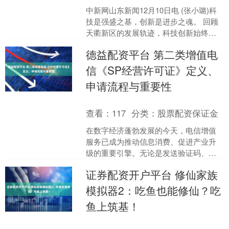
中新网山东新闻12月10日电 (张小璐)科
技是强盛之基，创新是进步之魂。 回顾
天衢新区的发展轨迹，科技创新始终是
其最鲜明的底色。自2022年12月正式揭
德益配资平台 第二类增值电
牌，短短....
信《SP经营许可证》定义、
申请流程与重要性
查看：
117
分类：
股票配资保证金
在数字经济蓬勃发展的今天，电信增值
服务已成为推动信息消费、促进产业升
级的重要引擎。无论是发送验证码、提
供手机报服务，还是经营语音信息服务
证券配资开户平台 修仙家族
或应用商店，这些我们日常....
模拟器2：吃鱼也能修仙？吃
鱼上筑基！