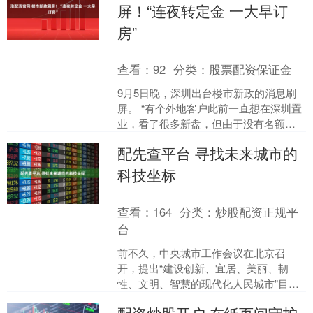
屏！“连夜转定金 一大早订
房”
查看：
92
分类：
股票配资保证金
9月5日晚，深圳出台楼市新政的消息刷
屏。 “有个外地客户此前一直想在深圳置
业，看了很多新盘，但由于没有名额买
不了。”贝壳深圳一工作人员说，9月5日
配先查平台 寻找未来城市的
晚新政发布后，....
科技坐标
查看：
164
分类：
炒股配资正规平
台
前不久，中央城市工作会议在北京召
开，提出“建设创新、宜居、美丽、韧
性、文明、智慧的现代化人民城市”目
标。 8月28日，《中共中央国务院关于推