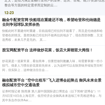
定义，是指为满足金融行业用户的业务、运营、合规、能力/资源/信息
整合等方面的特定需求而定制的云....
12-23
融金牛配资官网 快船现在重建还不晚，希望哈登和伦纳德是
去到争冠球队发挥余热
快船此时不重建何时重建，目前战绩已经拉到不能看了，而且是伦纳德和哈
登都在的情况。显然快船已经拉到不能再拉的地步了，现在西部倒数，又没
选秀权，未来几乎是无的。 其....
股宝网配资平台 这样做炒花菜，饭店大厨都竖大拇指！
炒花菜是一道家常菜，看似简单，但要想做到脆嫩入味，却需要掌握一些小
技巧。很多人习惯在炒花菜前先焯水，认为这样可以去除异味并缩短烹饪时
间，但实际上，这种做法往往会....
融创配资平台 “空中出租车”飞入进博会起降点 御风未来全景
模拟城市空中交通场景
证券时报记者 陈雨康 第八届中国国际进口博览会（以下简称“进博会”）11
月5日至10日在上海召开。低空经济企业御风未来连续三年亮相进博会，与
其中东合作伙伴Aer....