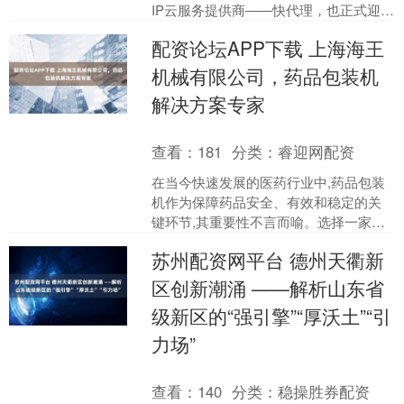
IP云服务提供商——快代理，也正式迎来
了12周年庆典。在过去的12年间，快代
配资论坛APP下载 上海海王
理从几名工....
机械有限公司，药品包装机
解决方案专家
查看：
181
分类：
睿迎网配资
在当今快速发展的医药行业中,药品包装
机作为保障药品安全、有效和稳定的关
键环节,其重要性不言而喻。选择一家技
术过硬、经验丰富且服务可靠的药品包
苏州配资网平台 德州天衢新
装机机厂家,是企业确....
区创新潮涌 ——解析山东省
级新区的“强引擎”“厚沃土”“引
力场”
查看：
140
分类：
稳操胜券配资