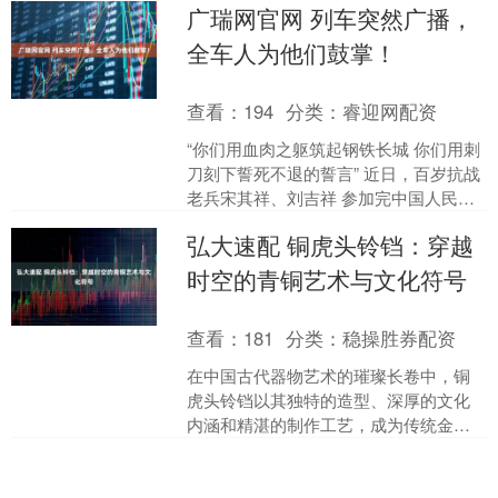
广瑞网官网 列车突然广播，
后，越....
全车人为他们鼓掌！
查看：
194
分类：
睿迎网配资
“你们用血肉之躯筑起钢铁长城 你们用刺
刀刻下誓死不退的誓言” 近日，百岁抗战
老兵宋其祥、刘吉祥 参加完中国人民抗
日战争 暨世界反法西斯战争胜利80周年
弘大速配 铜虎头铃铛：穿越
纪念活动后....
时空的青铜艺术与文化符号
查看：
181
分类：
稳操胜券配资
在中国古代器物艺术的璀璨长卷中，铜
虎头铃铛以其独特的造型、深厚的文化
内涵和精湛的制作工艺，成为传统金属
工艺的杰出代表。这种融合实用功能与
象征意义的青铜器物，不仅....