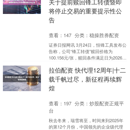
关于提前赎回锋工转债暨即
将停止交易的重要提示性公
告
查看：
147
分类：
稳操胜券配资
证券日报网讯 3月24日，恒锋工具发布公
告称，公司“锋工转债”赎回价格为
100.156元/张，赎回条件满足日为2026年
3月9日，赎回登记日为2026年3月30....
拉伯配资 快代理12周年|十二
载千帆过尽，新征程再续辉
煌
查看：
197
分类：
炒股配资正规平
台
秋去冬来，瑞雪将至，时间来到2025年
的第12个月份，中国领先的企业级代理