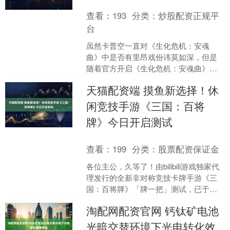
查看：
193
分类：
炒股配资正规平
台
虽然卡普空一直对《生化危机：安魂
曲》中是否有里昂戏份讳莫如深，但是
随着官方开启《生化危机：安魂曲》的
预购，PlayStation版游戏商店页面泄露了
天猫配资端 摸鱼新选择！休
豪华版中附带....
闲竞技手游《三国：百将
牌》今日开启测试
查看：
199
分类：
股票配资保证金
各位主公，久等了！由bilibili游戏独家代
理发行的全新非对称竞技卡牌手游《三
国：百将牌》「牌一把」测试，已于今
日（10月30日）上午10点正式启动。本
淘配网配资官网 钙钛矿电池
次「牌....
光暗交替环境下光电转化效