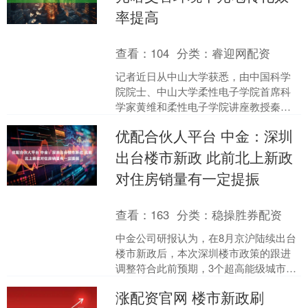
率提高
查看：
104
分类：
睿迎网配资
记者近日从中山大学获悉，由中国科学
院院士、中山大学柔性电子学院首席科
学家黄维和柔性电子学院讲座教授秦天
石领衔的科研团队，在钙钛矿太阳能电
优配合伙人平台 中金：深圳
池领域取得关键性进展。团....
出台楼市新政 此前北上新政
对住房销量有一定提振
查看：
163
分类：
稳操胜券配资
中金公司研报认为，在8月京沪陆续出台
楼市新政后，本次深圳楼市政策的跟进
调整符合此前预期，3个超高能级城市在
本轮调整中均侧重于激发外围地区的多
涨配资官网 楼市新政刷
套购房需求，深圳在限....