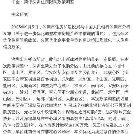
中金：简评深圳住房限购政策调整
中金研究
2025年9月5日，深圳市住房和建设局与中国人民银行深圳市分行
发布《关于进一步优化调整本市房地产政策措施的通知》，包括分区
优化住房限购政策、分区优化企事业单位购房政策以及优化个人住房
信贷政策。
深圳出台楼市新政，此前北上新政对住房销量有一定提振。在本
次政策调整中，深圳重新划分了限购分区，由此前的核心区（福田
区、南山区、罗湖区、宝安区新安街道及西乡街道）、非核心区（宝
安区不含新安街道及西乡街道、龙岗区、龙华区、坪山区、光明区、
盐田区、大鹏新区）调整为中心城区（福田区、南山区、宝安区新安
街道）、近郊（罗湖区、宝安区不含新安街道、龙岗区、龙华区、坪
山区、光明区）、远郊（盐田区、大鹏新区）。本次政策调整的增量
空间主要在于深籍及连续缴满1年社保或个税的非深籍在近郊不再限制
购房套数，无社保或个税证明的非深籍在近郊可购2套，远郊限购完全
放开，以及深籍单身在中心城区限购套数由1套增至2套。同时，满足
条件（设立满1年、在本市累计缴税达100万元、员工10名及以上）的
企事业单位此前仅可在非核心区购房，本次优化为满足条件的企事业