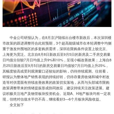
中金公司研报认为，在8月京沪陆续出台楼市新政后，本次深圳楼
市政策的跟进调整符合此前预期，3个超高能级城市在本轮调整中均侧
重于激发外围地区的多套购房需求，深圳在限购条件设置上较北京、
上海更为宽泛。北京自8月8日新政后至9月5日的新房及二手房交易量
日均值分别较7月日均值上升9%和10%，呈现小幅改善效果；上海自8
月25日新政后至9月5日的新房交易量日均值较7月日均值上升25%，
其幅度较高或受到观测窗口还较短的影响，仍待持续观测。往前看，
研报认为整体地产销售表现的持续好转，仍待存量房收储和城中村改
造等对供需面有持续改善效果的政策切实落地，从而与头部城市限购
政策调整带来的情绪提振形成协同效应，建议持续关注政策进展。建
议积极关注地产及物管板块投资机会。近期A、H地产板块均有一定表
现，但绝对估值水平仍不高，继续看好3—6个月板块风险收益。
全文如下