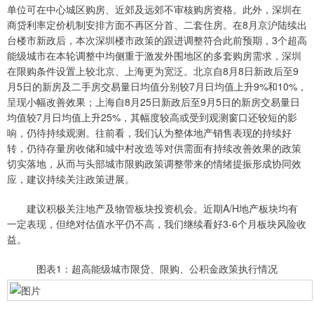
单位可在中心城区购房、近郊及远郊不审核购房资格。此外，深圳在
商贷利率定价机制安排方面不再区分首、二套住房。在8月京沪陆续出
台楼市新政后，本次深圳楼市政策的跟进调整符合此前预期，3个超高
能级城市在本轮调整中均侧重于激发外围地区的多套购房需求，深圳
在限购条件设置上较北京、上海更为宽泛。北京自8月8日新政后至9
月5日的新房及二手房交易量日均值分别较7月日均值上升9%和10%，
呈现小幅改善效果；上海自8月25日新政后至9月5日的新房交易量日
均值较7月日均值上升25%，其幅度较高或受到观测窗口还较短的影
响，仍待持续观测。往前看，我们认为整体地产销售表现的持续好
转，仍待存量房收储和城中村改造等对供需面有持续改善效果的政策
切实落地，从而与头部城市限购政策调整带来的情绪提振形成协同效
应，建议持续关注政策进展。
建议积极关注地产及物管板块投资机会。近期A/H地产板块均有
一定表现，但绝对估值水平仍不高，我们继续看好3-6个月板块风险收
益。
图表1：超高能级城市限贷、限购、公积金政策执行情况