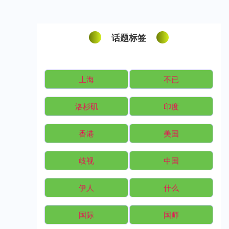
话题标签
上海
不已
洛杉矶
印度
香港
美国
歧视
中国
伊人
什么
国际
国师