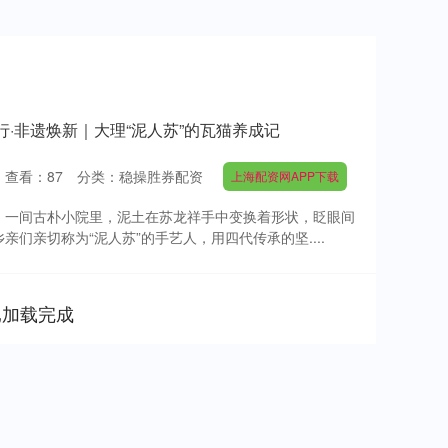
行·非遗焕新｜大理“泥人苏”的瓦猫养成记
查看：
87
分类：
稳操胜券配资
上海配资网APP下载
，一间古朴小院里，泥土在苏龙祥手中变换着形状，眨眼间
们亲切称为“泥人苏”的手艺人，用四代传承的坚....
已加载完成