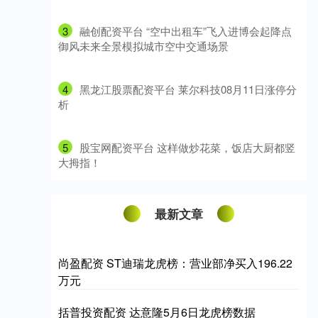
3
​融创配资平台 “空中出租车”飞入进博会起降点
御风未来全景模拟城市空中交通场景
4
​黑龙江股票配资平台 莱尔科技08月11日涨停分
析
5
​股宝网配资平台 这样做炒花菜，饭店大厨都竖
大拇指！
最新文章
尚盈配资 ST迪瑞龙虎榜：营业部净买入196.22
万元
括普投资配资 达意隆5月6日龙虎榜数据