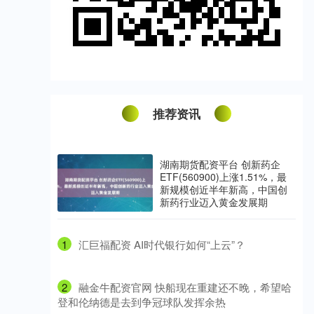
推荐资讯
湖南期货配资平台 创新药企
ETF(560900)上涨1.51%，最
新规模创近半年新高，中国创
新药行业迈入黄金发展期
1
​汇巨福配资 AI时代银行如何“上云”？
2
​融金牛配资官网 快船现在重建还不晚，希望哈
登和伦纳德是去到争冠球队发挥余热