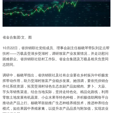
省金合集团/文、图
10月22日，省供销联社党组成员、理事会副主任杨晓琴带队到定点帮
扶村——万载县茭湖乡茭湖村，调研致富产业发展情况，并走访慰问
困难群众。省供销联社驻村工作队、省金合集团及万载县相关负责同
志陪同。
调研中，杨晓琴指出，省供销联社及社有企业要在乡村振兴中积极发
挥带动作用，助力茭湖村致富产业稳步发展。她强调，要依托供销合
作社系统资源，拓宽茭湖村绿色生态农副产品如猪肉、萝卜、大蒜、
芋头等销售渠道。结合当地实际，坚持走特色化、精品化路线，利用
零散土地发展有机蔬菜、小众水果等特色种植，并积极借助网络平台
推动农产品上行。杨晓琴鼓励推广生态种植养殖技术，推进种养结合
模式，如在果园中养殖家禽，以提升农产品品质与附加值，实现农业