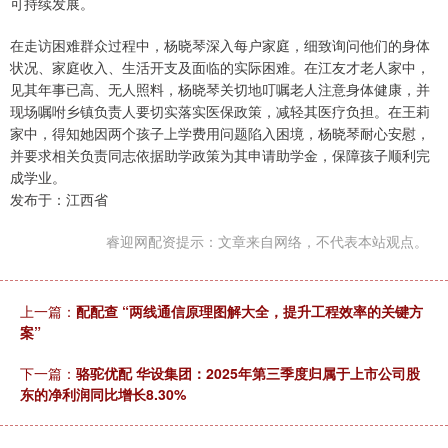
可持续发展。
在走访困难群众过程中，杨晓琴深入每户家庭，细致询问他们的身体
状况、家庭收入、生活开支及面临的实际困难。在江友才老人家中，
见其年事已高、无人照料，杨晓琴关切地叮嘱老人注意身体健康，并
现场嘱咐乡镇负责人要切实落实医保政策，减轻其医疗负担。在王莉
家中，得知她因两个孩子上学费用问题陷入困境，杨晓琴耐心安慰，
并要求相关负责同志依据助学政策为其申请助学金，保障孩子顺利完
成学业。
发布于：江西省
睿迎网配资提示：文章来自网络，不代表本站观点。
上一篇：
配配查 “两线通信原理图解大全，提升工程效率的关键方
案”
下一篇：
骆驼优配 华设集团：2025年第三季度归属于上市公司股
东的净利润同比增长8.30%