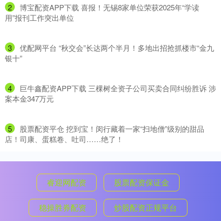
2
​博宝配资APP下载 喜报！无锡8家单位荣获2025年“学读
用”报刊工作突出单位
3
​优配网平台 “秋交会”长达两个半月！多地出招抢抓楼市“金九
银十”
4
​巨牛鑫配资APP下载 三棵树全资子公司买卖合同纠纷胜诉 涉
案本金347万元
5
​股票配资平仓 挖到宝！闵行藏着一家“扫地僧”级别的甜品
店！司康、蛋糕卷、吐司……绝了！
睿迎网配资
股票配资保证金
稳操胜券配资
炒股配资正规平台