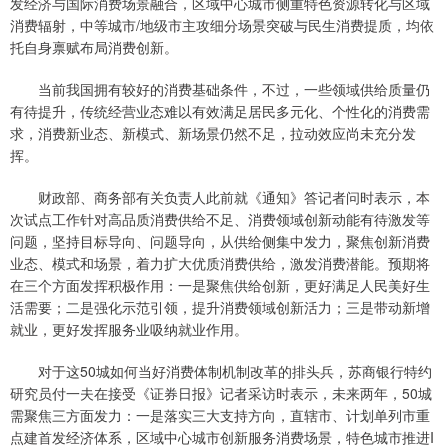
发经济与国际消费场景融合，区域中心城市侧重特色资源转化与区域
消费辐射，中等城市/地级市主攻细分场景突破与民生消费提质，均依
托自身禀赋布局消费创新。
当前我国拥有较好的消费基础条件，不过，一些领域供给质量仍
有待提升，传统经营业态难以有效满足居民多元化、个性化的消费需
求，消费新业态、新模式、新场景仍然不足，拉动效应尚未充分发
挥。
财政部、商务部有关负责人此前就《通知》答记者问时表示，本
次试点工作针对高品质消费供给不足、消费领域创新动能有待激发等
问题，坚持目标导向、问题导向，从供给侧集中发力，聚焦创新消费
业态、模式和场景，着力扩大优质消费供给，激发消费潜能。预期将
在三个方面发挥积极作用：一是聚焦供给创新，更好满足人民美好生
活需要；二是强化示范引领，提升消费领域创新活力；三是带动新增
就业，更好发挥服务业吸纳就业作用。
对于这50城如何当好消费体制机制改革的排头兵，苏商银行特约
研究员付一夫在接受《证券日报》记者采访时表示，未来两年，50城
需聚焦三方面发力：一是落实三大支持方向，直辖市、计划单列市重
点建首发经济体系，区域中心城市创新服务消费场景，特色城市推进I