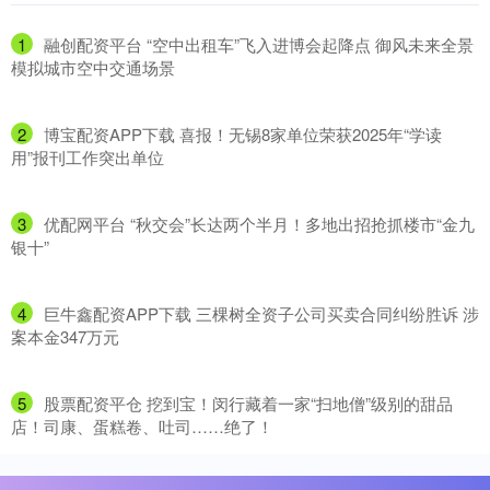
1
​融创配资平台 “空中出租车”飞入进博会起降点 御风未来全景
模拟城市空中交通场景
2
​博宝配资APP下载 喜报！无锡8家单位荣获2025年“学读
用”报刊工作突出单位
3
​优配网平台 “秋交会”长达两个半月！多地出招抢抓楼市“金九
银十”
4
​巨牛鑫配资APP下载 三棵树全资子公司买卖合同纠纷胜诉 涉
案本金347万元
5
​股票配资平仓 挖到宝！闵行藏着一家“扫地僧”级别的甜品
店！司康、蛋糕卷、吐司……绝了！